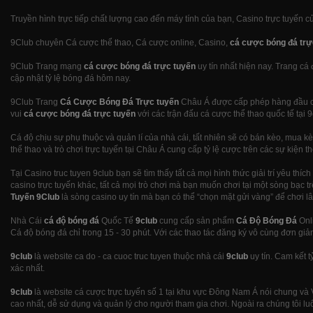
Truyền hình trực tiếp chất lượng cao đến máy tính của bạn, Casino trực tuyến c
9Club chuyên Cá cược thể thao, Cá cược online, Casino,
cá cược bóng đá trự
9Club Trang mạng
cá cược bóng đá trực tuyến
uy tín nhất hiện nay. Trang cá
cập nhật tỷ lệ bóng đá hôm nay.
9Club Trang
Cá Cược Bóng Đá Trực tuyến
Châu Á được cấp phép hàng đầu ch
vui
cá cược bóng đá trực tuyến
với các trận đấu cá cược thể thao quốc tế tại
Cá độ chịu sự phụ thuộc và quản lí của nhà cái, tất nhiên sẽ có bán kèo, mua 
thể thao và trò chơi trực tuyến tại Châu Á cung cấp tỷ lệ cược trên các sự kiện 
Tại Casino truc tuyen 9club bạn sẽ tìm thấy tất cả mọi hình thức giải trí yêu thíc
casino trực tuyến khác, tất cả mọi trò chơi mà bạn muốn chơi tại một sòng bạc t
Tuyến 9Club
là sòng casino uy tín mà bạn có thể “chọn mặt gửi vàng” để chơi 
Nhà Cái
cá độ bóng đá
Quốc Tế
9club
cung cấp sản phẩm
Cá Độ Bóng Đá
Onli
Cá độ bóng đá chỉ trong 15 - 30 phút. Với các thao tác đăng ký vô cùng đơn giản
9club
là website ca do - ca cuoc truc tuyen thuộc nhà cái
9club
uy tín. Cam kết 
xác nhất.
9club
là website cá cược trực tuyến số 1 tại khu vực Đông Nam Á nói chung và 
cao nhất, dễ sử dụng và quản lý cho người tham gia chơi. Ngoài ra chúng tôi 