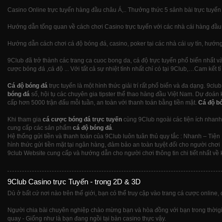
Casino Online trực tuyến hàng đầu châu Á,.. Thưởng thức 5 sảnh bài trực tuyến
Hướng dẫn tổng quan về cách chơi Casino trực tuyến với các nhà cái hàng đầu t
Hướng dẫn cách chơi cá độ bóng đá, casino, poker tại các nhà cái uy tín, hướng d
9Club đã trở thành các trang ca cuoc bong da, cá độ trực tuyến phổ biến nhất 
cược bóng đá ,cá độ ... Với tất cả sự nhiệt tình nhất chỉ có tại 9Club,…Cam kết t
Cá độ bóng đá
trực tuyến là một hình thức giải trí rất phổ biến và đa dạng. 9cl
bóng đá
số, hội tụ các chuyên gia tipster thể thao hàng đầu Việt Nam. Dự đoán 
cấp hơn 5000 trận đấu mỗi tuần, an toàn với thanh toán bằng tiền mặt.
Cá độ b
Khi tham gia
cá cược bóng đá trực tuyến
cùng 9Club ngoài các tiện ích nhanh 
cung cấp các sản phẩm
cá độ bóng đá
.
Hệ thống gửi tiền và thanh toán của 9Club luôn tuân thủ quy tắc : Nhanh – Tiện 
hình thức gửi tiền mặt tại ngân hàng, đảm bảo an toàn tuyệt đối cho người chơi
9club Website cung cấp và hướng dẫn cho người chơi thông tin chi tiết nhất về k
9Club Casino trực Tuyến - trong 2D & 3D
Dù ở bất cứ nơi nào trên thế giới, bạn có thể truy cập vào trang cá cược online, 
Người chia bài chuyên nghiệp chào mừng bạn và hòa đồng với bạn trong thờigian
quay - Giống như là bạn đang ngồi tại bàn casino thực vậy.