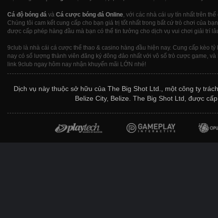
Cá độ bóng đá
và
Cá cược bóng đá Online
, với các nhà cái uy tín nhất trên
Chúng tôi cam kết cung cấp cho bạn giá trị tốt nhất trong bất cứ trò chơi của 
được cấp phép hàng đầu mà bạn có thể tin tưởng cho dịch vụ vui chơi giải trí lâu
9club là nhà cái cá cược thể thao & casino hàng đầu hiện nay. Cung cấp kèo tỷ l
nay có số lượng thành viên đăng ký đông đảo nhất với vô số trò cược game, và
link 9club ngay hôm nay nhận khuyến mãi LỚN nhé!
Dịch vụ này thuộc sở hữu của The Big Shot Ltd., một công ty trác
Belize City, Belize. The Big Shot Ltd, được c