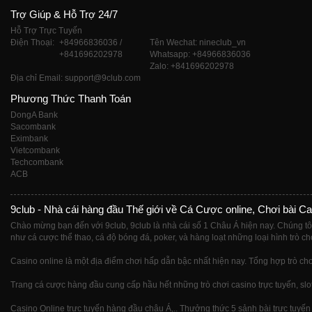
Trợ Giúp & Hỗ Trợ 24/7
Hỗ Trợ Trực Tuyến
Điện Thoại:
+84966836036 /
Tên Wechat: nineclub_vn
+841696202978
Whatsapp: +84966836036
Zalo: +841696202978
Địa chỉ Email: support@9club.com
Phương Thức Thanh Toán
DongA Bank
Sacombank
Eximbank
Vietcombank
Techcombank
ACB
9club - Nhà cái hàng đầu Thế giới về Cá Cược online, Chơi bài Ca
Chào mừng bạn đến với 9club, 9club là nhà cái số 1 Châu Á hiện nay. Chúng tô
như cá cược thể thao, cá độ bóng đá, poker, và hàng loạt những loại hình trò ch
Casino online là một địa điểm chơi hấp dẫn bậc nhất hiện nay. Tổng hợp trò chơ
Trang cá cược hàng đầu cung cấp hầu hết những trò chơi casino trực tuyến, slot
Casino Online trực tuyến hàng đầu châu Á,.. Thưởng thức 5 sảnh bài trực tuyến