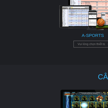
A-SPORTS
Vui lòng chọn thiết bị
CÂ