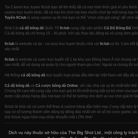
Tại Casino truc tuyen 9club bạn sẽ tìm thấy tất cả mọi hình thức giải trí yêu thíc
casino trực tuyến khác, tất cả mọi trò chơi mà bạn muốn chơi tại một sòng bạc t
Tuyến 9Club
là sòng casino uy tín mà bạn có thể “chọn mặt gửi vàng” để chơi 
Nhà Cái
cá độ bóng đá
Quốc Tế
9club
cung cấp sản phẩm
Cá Độ Bóng Đá
Onli
Cá độ bóng đá chỉ trong 15 - 30 phút. Với các thao tác đăng ký vô cùng đơn giản
9club
là website ca do - ca cuoc truc tuyen thuộc nhà cái
9club
uy tín. Cam kết 
xác nhất.
9club
là website cá cược trực tuyến số 1 tại khu vực Đông Nam Á nói chung và 
cao nhất, dễ sử dụng và quản lý cho người tham gia chơi. Ngoài ra chúng tôi 
Hệ thống
cá độ bóng đá
trực tuyến hợp pháp đầu tiên tại Việt Nam với đầy đủ cá
Cá độ bóng đá
và
Cá cược bóng đá Online
, với các nhà cái uy tín nhất trên
Chúng tôi cam kết cung cấp cho bạn giá trị tốt nhất trong bất cứ trò chơi của 
được cấp phép hàng đầu mà bạn có thể tin tưởng cho dịch vụ vui chơi giải trí lâu
9club là nhà cái cá cược thể thao & casino hàng đầu hiện nay. Cung cấp kèo tỷ l
nay có số lượng thành viên đăng ký đông đảo nhất với vô số trò cược game, và
link 9club ngay hôm nay nhận khuyến mãi LỚN nhé!
Dịch vụ này thuộc sở hữu của The Big Shot Ltd., một công ty trác