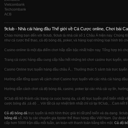
Vietcombank
Techcombank
ACB
9club - Nhà cái hàng đầu Thế giới về Cá Cược online, Chơi bài Ca
Chào mừng bạn đến với 9club, 9club là nhà cái số 1 Châu Á hiện nay. Chúng tô
như cá cược thể thao, cá độ bóng đá, poker, và hàng loạt những loại hình trò ch
Casino online là một địa điểm chơi hấp dẫn bậc nhất hiện nay. Tổng hợp trò chơ
Trang cá cược hàng đầu cung cấp hầu hết những trò chơi casino trực tuyến, slot
Casino Online trực tuyến hàng đầu châu Á,.. Thưởng thức 5 sảnh bài trực tuyến
Hướng dẫn tổng quan về cách chơi Casino trực tuyến với các nhà cái hàng đầu t
Hướng dẫn cách chơi cá độ bóng đá, casino, poker tại các nhà cái uy tín, hướng d
9Club đã trở thành các trang ca cuoc bong da, cá độ trực tuyến phổ biến nhất 
cược bóng đá ,cá độ ... Với tất cả sự nhiệt tình nhất chỉ có tại 9Club,…Cam kết t
Cá độ bóng đá
trực tuyến là một hình thức giải trí rất phổ biến và đa dạng. 9cl
bóng đá
số, hội tụ các chuyên gia tipster thể thao hàng đầu Việt Nam. Dự đoán 
cấp hơn 5000 trận đấu mỗi tuần, an toàn với thanh toán bằng tiền mặt.
Cá độ b